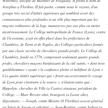
Willermoz, disciple de Martinez de Pasqually. II prend le nom de
Josephus a Floribus. II fait partie, comme nous le voyons, d'un
groupe très secret d'initiés supérieurs qui semblent avoir des
connaissances plus profondes et un rôle plus important que les
maçons ordinaires de la loge, manœuvres par eux plus ou moins
mystérieusement. Le Collège métropolitain de France (Lyon), centre
de l'écossisme, avait en effet placé dans les préfectures de
Chambéry, de Turin et de Naples, des Collèges particuliers formés
par une classe secrète de chevaliers grands-profès. Le Collège de
Chambéry, fondé en 1779, comprenait seulement quatre grands
profès, chevaliers maçons bienfaisants de la cité sainte, « dont trois
gentilshommes » ayant « la confiance pleine et indéfinie de Lyon ».
Ces quatre initiés supérieurs qui « firent successivement le voyage
de Lyon pour s'instruire à la source », n'étaient autre que :
Hippolyte, chevalier de Ville (a Castro) sénateur, président du
Collège; — Marc Rivoire aîné, bourgeois (a Leone alto),
dépositaire; — Joseph, comte Maistre (0 Floribus) avocat général
au Sénat de Savoie et substitut; — Jean-Baptiste, comte Salteur (a