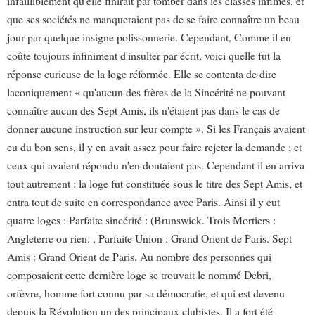
infailliblement qu'elle finirait par tomber dans les classes infimes, et
que ses sociétés ne manqueraient pas de se faire connaître un beau
jour par quelque insigne polissonnerie. Cependant, Comme il en
coûte toujours infiniment d'insulter par écrit, voici quelle fut la
réponse curieuse de la loge réformée. Elle se contenta de dire
laconiquement « qu'aucun des frères de la Sincérité ne pouvant
connaître aucun des Sept Amis, ils n'étaient pas dans le cas de
donner aucune instruction sur leur compte ». Si les Français avaient
eu du bon sens, il y en avait assez pour faire rejeter la demande ; et
ceux qui avaient répondu n'en doutaient pas. Cependant il en arriva
tout autrement : la loge fut constituée sous le titre des Sept Amis, et
entra tout de suite en correspondance avec Paris. Ainsi il y eut
quatre loges : Parfaite sincérité : (Brunswick. Trois Mortiers :
Angleterre ou rien. , Parfaite Union : Grand Orient de Paris. Sept
Amis : Grand Orient de Paris. Au nombre des personnes qui
composaient cette dernière loge se trouvait le nommé Debri,
orfèvre, homme fort connu par sa démocratie, et qui est devenu
depuis la Révolution un des principaux clubistes. Il a fort été