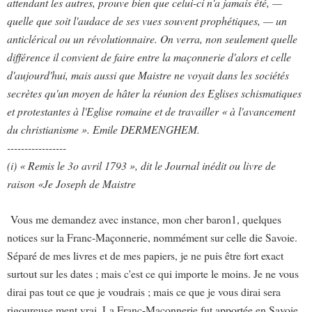
attendant les autres, prouve bien que celui-ci n'a jamais été, —
quelle que soit l'audace de ses vues souvent prophétiques, — un
anticlérical ou un révolutionnaire. On verra, non seulement quelle
différence il convient de faire entre la maçonnerie d'alors et celle
d'aujourd'hui, mais aussi que Maistre ne voyait dans les sociétés
secrètes qu'un moyen de hâter la réunion des Eglises schismatiques
et protestantes à l'Eglise romaine et de travailler « à l'avancement
du christianisme ». Emile DERMENGHEM.
-----------------
(i) « Remis le 3o avril 1793 », dit le Journal inédit ou livre de
raison «Je Joseph de Maistre
Vous me demandez avec instance, mon cher baron1, quelques
notices sur la Franc-Maçonnerie, nommément sur celle die Savoie.
Séparé de mes livres et de mes papiers, je ne puis être fort exact
surtout sur les dates ; mais c'est ce qui importe le moins. Je ne vous
dirai pas tout ce que je voudrais ; mais ce que je vous dirai sera
rigoureuse ment vrai. La Franc-Maçonnerie fut apportée en Savoie