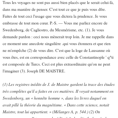
Tous les voyages ne sont pas aussi bien placés que le serait celui-là,
dans ma manière de penser. C'est tout ce que je puis vous dfre.
Faites de tout ceci l'usage que vous dictera la prudence. Je vous
embrasse de tout mon cœur. P.-S. — Vous me parliez encore de
Swedenborg, de Cagliostro, du Mesmérisme, etc. (1). Je vous
demande pardon : ceci nous mènerait trop loin. Je me rappelle dans
ce moment une anecdote singulière .qui vous étonnera et que rien
ne m'empêche (2) de vous dire. C'est que la loge de Lausanne où
vous êtes, est en correspondance avec celle de Constantinople ' q^ii
est composée de Turcs. Ceci est plus extraordinaire qu'on ne peut
l'imaginer (3). Joseph DE MAISTRE.
(1) Les registres inédits de J. de Maistre gardent la trace des études
très complètes qu'il a faites en ces matières. II voyait notamment en
Swedenborg, un « honnête homme », dans les livres duquel on
avait pillé la théorie du magnétisme. « Dans cette science, notait
Maistre, tout lui appartient. » (Mélanges A, p. 544.) (2) On