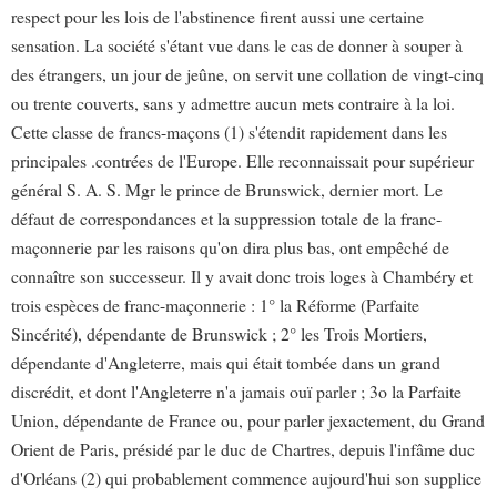
respect pour les lois de l'abstinence firent aussi une certaine
sensation. La société s'étant vue dans le cas de donner à souper à
des étrangers, un jour de jeûne, on servit une collation de vingt-cinq
ou trente couverts, sans y admettre aucun mets contraire à la loi.
Cette classe de francs-maçons (1) s'étendit rapidement dans les
principales .contrées de l'Europe. Elle reconnaissait pour supérieur
général S. A. S. Mgr le prince de Brunswick, dernier mort. Le
défaut de correspondances et la suppression totale de la franc-
maçonnerie par les raisons qu'on dira plus bas, ont empêché de
connaître son successeur. Il y avait donc trois loges à Chambéry et
trois espèces de franc-maçonnerie : 1° la Réforme (Parfaite
Sincérité), dépendante de Brunswick ; 2° les Trois Mortiers,
dépendante d'Angleterre, mais qui était tombée dans un grand
discrédit, et dont l'Angleterre n'a jamais ouï parler ; 3o la Parfaite
Union, dépendante de France ou, pour parler jexactement, du Grand
Orient de Paris, présidé par le duc de Chartres, depuis l'infâme duc
d'Orléans (2) qui probablement commence aujourd'hui son supplice