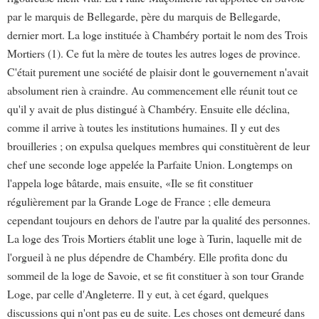
par le marquis de Bellegarde, père du marquis de Bellegarde,
dernier mort. La loge instituée à Chambéry portait le nom des Trois
Mortiers (1). Ce fut la mère de toutes les autres loges de province.
C'était purement une société de plaisir dont le gouvernement n'avait
absolument rien à craindre. Au commencement elle réunit tout ce
qu'il y avait de plus distingué à Chambéry. Ensuite elle déclina,
comme il arrive à toutes les institutions humaines. Il y eut des
brouilleries ; on expulsa quelques membres qui constituèrent de leur
chef une seconde loge appelée la Parfaite Union. Longtemps on
l'appela loge bâtarde, mais ensuite, «Ile se fit constituer
régulièrement par la Grande Loge de France ; elle demeura
cependant toujours en dehors de l'autre par la qualité des personnes.
La loge des Trois Mortiers établit une loge à Turin, laquelle mit de
l'orgueil à ne plus dépendre de Chambéry. Elle profita donc du
sommeil de la loge de Savoie, et se fit constituer à son tour Grande
Loge, par celle d'Angleterre. Il y eut, à cet égard, quelques
discussions qui n'ont pas eu de suite. Les choses ont demeuré dans