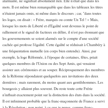
alarmante, ne signifiait absolument rien. Elle n'était que dans les
mots. Il est même bien remarquable que dans les tableaux les titres
n'étaient jamais omis, ni même dans le discours ; car, "dans toutes
les loges, on disait : « Frère, marquis ou comte Un Tel ! » Mais,
lorsque les mots de Liberté et d'Egalité sont devenus le point de
ralliement et le signal de factieux en délire, il n'est pas étonnant que
les gouvernements se soient alarmés sur le compte d'une société
cachée qui professe l'égalité. Cette égalité se réduisait à Chambéry à
une fréquentation mutuelle (en corps bien entendu). Ainsi, par
exemple, la loge Réformée, à l'époque de certaines, fêtes, priait
quelques membres de l'Union ou des Sept Amis, qui venaient
assister aux cérémonies et au souper. Réciproquement des membres
de la Réforme répondaient quelquefois aux invitations des deux
dernières ; mais rarement, du moins quant aux gentilshommes. Les
bourgeois y allaient plus souvent. Du reste toute cette Frérie
n'influait exactement point sur la distinction des états dans la société.
Il est infiniment probable que la franc-maçonnerie de France a servi
à la Révolution ; non point, à ce que je pense, comme franc-