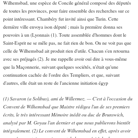
Wilhemsbad, une espèce de Concile général composé des députés
de toutes les provinces, pour faire ensemble des recherches sur ce
point intéressant. Chambéry fut invité ainsi que Turin. Cette
dernière ville envoya ison député ; mais la première donna ses
pouvoirs à un (Lyonnais (1). Toute assemblée d'hommes dont le
Saint-Esprit ne se mêle pas, ne fait rien de bon. On ne voit pas que
celle de Wilhemsbad ait produit rien d'utile. Chacun s'en retourna
avec ses préjugés (2). Je me rappelle avoir ouï dire à vous-même
que la Maçonnerie, suivant quelques sociétés, n'était qu'une
continuation cachée de l'ordre des Templiers, et que, suivant
d'autres, elle était un reste de l'ancienne initiation égyp
(1) Savaron (a Solibus), ami de Willermoz. — C'est à l'occasion du
Convent de Wilhemsbad que Maistre rédigea l'un de ses premiers
écrits, le très intéressant Mémoire inédit ou duc de Brunswich,
analysé par M. Goyau l'an dernier et que nous publierons bientôt
intégralement. (2) Le convent de Wilhemsbad en effet, après avoir