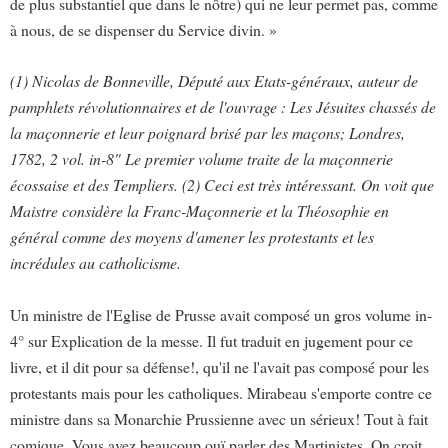
de plus substantiel que dans le nôtre) qui ne leur permet pas, comme
à nous, de se dispenser du Service divin. »
(1) Nicolas de Bonneville, Député aux Etats-généraux, auteur de
pamphlets révolutionnaires et de l'ouvrage : Les Jésuites chassés de
la maçonnerie et leur poignard brisé par les maçons; Londres,
1782, 2 vol. in-8" Le premier volume traite de la maçonnerie
écossaise et des Templiers. (2) Ceci est très intéressant. On voit que
Maistre considère la Franc-Maçonnerie et la Théosophie en
général comme des moyens d'amener les protestants et les
incrédules au catholicisme.
Un ministre de l'Eglise de Prusse avait composé un gros volume in-
4° sur Explication de la messe. Il fut traduit en jugement pour ce
livre, et il dit pour sa défense!, qu'il ne l'avait pas composé pour les
protestants mais pour les catholiques. Mirabeau s'emporte contre ce
ministre dans sa Monarchie Prussienne avec un sérieux! Tout à fait
comique. Vous avez beaucoup ouï parler des Martinistes. On croit