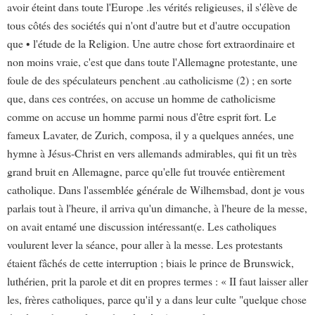
avoir éteint dans toute l'Europe .les vérités religieuses, il s'élève de
tous côtés des sociétés qui n'ont d'autre but et d'autre occupation
que • l'étude de la Religion. Une autre chose fort extraordinaire et
non moins vraie, c'est que dans toute l'Allemagne protestante, une
foule de des spéculateurs penchent .au catholicisme (2) ; en sorte
que, dans ces contrées, on accuse un homme de catholicisme
comme on accuse un homme parmi nous d'être esprit fort. Le
fameux Lavater, de Zurich, composa, il y a quelques années, une
hymne à Jésus-Christ en vers allemands admirables, qui fit un très
grand bruit en Allemagne, parce qu'elle fut trouvée entièrement
catholique. Dans l'assemblée générale de Wilhemsbad, dont je vous
parlais tout à l'heure, il arriva qu'un dimanche, à l'heure de la messe,
on avait entamé une discussion intéressant(e. Les catholiques
voulurent lever la séance, pour aller à la messe. Les protestants
étaient fâchés de cette interruption ; biais le prince de Brunswick,
luthérien, prit la parole et dit en propres termes : « II faut laisser aller
les, frères catholiques, parce qu'il y a dans leur culte "quelque chose