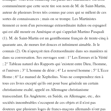
communément que cette secte tire son nom de M. de Saint-Martin,
auteur de plusieurs livres très connus par ceux qui se mêlent de ces
sortes de connaissances ; mais on se trompe. Les Martinistes
tiennent ce nom d'un personnage extraordinaire italien ou espagnol
qui est allé mourir en Amérique et qui s'appelait Martino Pasquali
(1). M. de Saint-Martin est un gentilhomme français de trente-cinq à
quarante ans, de mœurs fort douces et infiniment aimable. Je le
connais (2). On n'aperçoit rien d'extraordinaire dans ses manières ni
dans sa conversation. Ses ouvrages sont : 1° Les Erreurs et la Vérité
; 2° Tableau naturel des Rapports qui 'existent entre Dieu, l'homme,
et l'univers ; 3° L'homme de désir ; 4° Le nouvel homme ; 5° L’Ecce
Homo ; 6° Le manuel de Xepholius. Vous ne comprendrez rien à
tous ces livres excepté qu'ils ont pour base générale un certain
christianisme exalté, appelé en Allemagne christianisme
transcendant. En Angleterre, en Suède, en Allemagne, etc., des
sociétés innombrables s'occupent de ces objets et il n'est pas
douteux que plusieurs loges de francs-maçons allemands n'ont pas