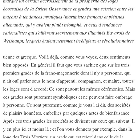
marqué un certain accroissement de la prospérité des loges
écossaises de la Stricte Observance engendra une scission entre les
maçons à tendances mystiques (martinistes français et piétistes
allemands) qui y avaient plutôt triomphé, et ceux à tendances
rationalistes qui s'allièrent secrètement aux Illuminés Bavarois de
Weishanpt, lesquels étaient nettement irréligieux et révolutionnaires.
tienne et grecque. Voilà déjà, comme vous voyez, deux sentiments
bien opposés. En général il faut que vous sachiez que sur les trois
premiers grades de la franc-maçonnerie dont il n'y a personne, qui
n'ait ouï parler sous le nom d'apprenti, compagnon, et maître, toutes
les loges sont d'accord; Ce sont partout les mêmes cérémonies. Mais
ces grades sont purement symboliques et ne peuvent faire ombrage
à personne. Ce sont purement, comme je vous l'ai dit, des sociétés
de plaisirs honnêtes, embellies par quelques actes de bienfaisance.
Après ces trois grades les sociétés se divisent sur ceux qui suivent. Il
y en plus ici et moins là ; et l'on vous donnera par exemple, dans la
loge des Trois Mortiers, un grade qui est rejeté dans celle de la